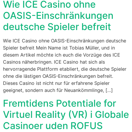
Wie ICE Casino ohne
OASIS-Einschränkungen
deutsche Spieler befreit
Wie ICE Casino ohne OASIS-Einschränkungen deutsche
Spieler befreit Mein Name ist Tobias Müller, und in
diesem Artikel möchte ich euch die Vorzüge des ICE
Casinos näherbringen. ICE Casino hat sich als
hervorragende Plattform etabliert, die deutsche Spieler
ohne die lästigen OASIS-Einschränkungen befreit.
Dieses Casino ist nicht nur für erfahrene Spieler
geeignet, sondern auch für Neuankömmlinge, […]
Fremtidens Potentiale for
Virtuel Reality (VR) i Globale
Casinoer uden ROFUS