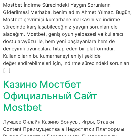
Mostbet İndirme Sürecindeki Yaygın Sorunların
Giderilmesi Merhaba, benim adım Ahmet Yılmaz. Bugün,
Mostbet çevrimiçi kumarhane markasını ve indirme
sürecinde karşılaşabileceğiniz yaygın sorunları ele
alacağım. Mostbet, geniş oyun yelpazesi ve kullanıcı
dostu arayüzü ile, hem yeni başlayanlara hem de
deneyimli oyunculara hitap eden bir platformdur.
Kullanıcıların bu kumarhaneyi en iyi şekilde
değerlendirebilmeleri için, indirme sürecindeki sorunları
[…]
Казино Мостбет
Официальный Сайт
Mostbet
Лучшее Онлайн Казино Бонусы, Игры, Ставки
Content Преимущества а Недостатки Платформы