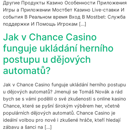
Другие Продукты Казино Особенности Приложения
Игры а Приложении Мостбет Казино Live-ставки И
события В Реальном время Вход В Mostbet: Служба
поддержки И Помощь Игрокам […]
Jak v Chance Casino
funguje ukládání herního
postupu u dějových
automatů?
Jak v Chance Casino funguje ukládání herního postupu
u dějových automatů? Jmenuji se Tomáš Novák a rád
bych se s vámi podělil o své zkušenosti s online kasino
Chance, které se pyšní širokým výběrem her, včetně
populárních dějových automatů. Chance Casino je
ideální volbou pro nové i zkušené hráče, kteří hledají
zábavu a šanci na […]