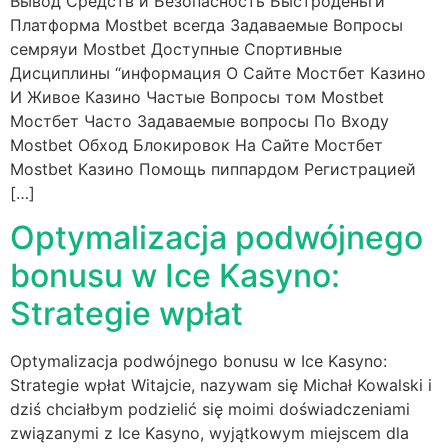
Вывод Средств и Безопасность Быстроденьги
Платформа Mostbet всегда Задаваемые Вопросы
семряуи Mostbet Доступные Спортивные
Дисциплины “информация О Сайте Мостбет Казино
И Живое Казино Частые Вопросы том Mostbet
Мостбет Часто Задаваемые вопросы По Входу
Mostbet Обход Блокировок На Сайте Мостбет
Mostbet Казино Помощь пиппардом Регистрацией
[…]
Optymalizacja podwójnego
bonusu w Ice Kasyno:
Strategie wpłat
Optymalizacja podwójnego bonusu w Ice Kasyno:
Strategie wpłat Witajcie, nazywam się Michał Kowalski i
dziś chciałbym podzielić się moimi doświadczeniami
związanymi z Ice Kasyno, wyjątkowym miejscem dla