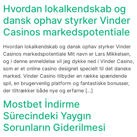
Hvordan lokalkendskab og
dansk ophav styrker Vinder
Casinos markedspotentiale
Hvordan lokalkendskab og dansk ophav styrker Vinder
Casinos markedspotentiale Mit navn er Lars Mikkelsen,
og i denne anmeldelse vil jeg dykke ned i Vinder Casino,
som er et online casino designet specielt til det danske
marked. Vinder Casino tilbyder en række spændende
spil, en brugervenlig platform og fantastiske bonusser,
der tiltrækker både nye og erfarne […]
Mostbet İndirme
Sürecindeki Yaygın
Sorunların Giderilmesi