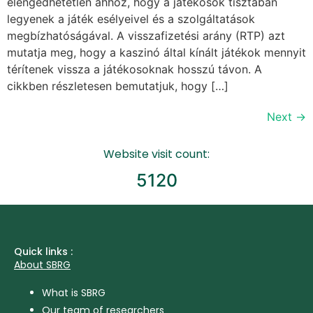
elengedhetetlen ahhoz, hogy a játékosok tisztában
legyenek a játék esélyeivel és a szolgáltatások
megbízhatóságával. A visszafizetési arány (RTP) azt
mutatja meg, hogy a kaszinó által kínált játékok mennyit
térítenek vissza a játékosoknak hosszú távon. A
cikkben részletesen bemutatjuk, hogy […]
Next
→
Website visit count:
5120
Quick links :
About SBRG
What is SBRG
Our team of researchers