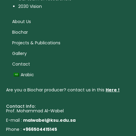
2030 Vision
About Us
Biochar
Projects & Publications
Gallery
Contact
Arabic
Are you a Biochar producer? contact us in this
Here !
Contact Info:
Prof. Mohammad Al-Wabel
E-mail :
malwabel@ksu.edu.sa
Phone :
+966504415145