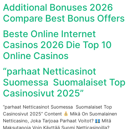
Additional Bonuses 2026
Compare Best Bonus Offers
Beste Online Internet
Casinos 2026 Die Top 10
Online Casinos
“parhaat Netticasinot
Suomessa ️ Suomalaiset Top
Casinosivut 2025”
“parhaat Netticasinot Suomessa
Suomalaiset Top
Casinosivut 2025” Content
Mikä On Suomalainen
Netticasino, Joka Tarjoaa Parhaat Voitot?
Mitä
Maksutapoja Voin Käyttää Suomi Netticasinoilla?