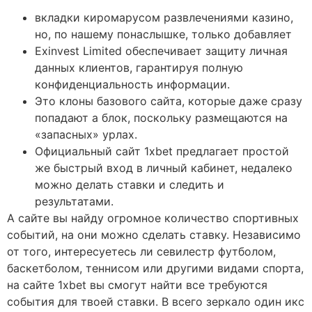
вкладки киромарусом развлечениями казино,
но, по нашему понаслышке, только добавляет
Exinvest Limited обеспечивает защиту личная
данных клиентов, гарантируя полную
конфиденциальность информации.
Это клоны базового сайта, которые даже сразу
попадают а блок, поскольку размещаются на
«запасных» урлах.
Официальный сайт 1xbet предлагает простой
же быстрый вход в личный кабинет, недалеко
можно делать ставки и следить и
результатами.
А сайте вы найду огромное количество спортивных
событий, на они можно сделать ставку. Независимо
от того, интересуетесь ли севилестр футболом,
баскетболом, теннисом или другими видами спорта,
на сайте 1xbet вы смогут найти все требуются
события для твоей ставки. В всего зеркало один икс