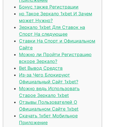
Приложение
Бонус также Регистрации
но Такое Зеркало 1xbet И Зачем
может Нужно?
Зеркало 1xbet Для Ставок на
Спорт На следующее
Ставки На Спорт и Официальном
Сайте
Можно ли Пройти Регистрацию
вскоре Зеркало?
Bet Вывод Средств
Из-за Чего Блокируют
Официальный Сайт 1xbet?
Можно ведь Использовать
Старое Зеркало 1xbet
Отзывы Пользователей О
Официальном Сайте 1xbet
Скачать 1хбет Мобильное
Приложение