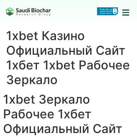
1xbet Казино
Официальный Сайт
1хбет 1xbet Рабочее
Зеркало
1xbet Зеркало
Рабочее 1хбет
Официальный Сайт