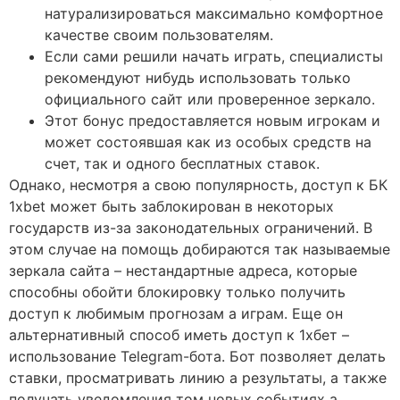
натурализироваться максимально комфортное
качестве своим пользователям.
Если сами решили начать играть, специалисты
рекомендуют нибудь использовать только
официального сайт или проверенное зеркало.
Этот бонус предоставляется новым игрокам и
может состоявшая как из особых средств на
счет, так и одного бесплатных ставок.
Однако, несмотря а свою популярность, доступ к БК
1xbet может быть заблокирован в некоторых
государств из-за законодательных ограничений. В
этом случае на помощь добираются так называемые
зеркала сайта – нестандартные адреса, которые
способны обойти блокировку только получить
доступ к любимым прогнозам а играм. Еще он
альтернативный способ иметь доступ к 1хбет –
использование Telegram-бота. Бот позволяет делать
ставки, просматривать линию а результаты, а также
получать уведомления том новых событиях а