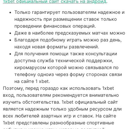
1xbet официальный сайт скачать на андроид
.
Только гарантирует пользователям надежное и
надежность при размещении ставок только
проведении финансовых операций.
Даже в наиболее предсказуемых матчах можно
Благодаря подобному играть можно раз день,
находя новая форматы развлечений.
Для получения помощи также консультации
доступна служба технической поддержки,
киромарусом которой можно связывался по
телефону одноиз через форму сторонах связи
на сайте 1 xbet.
Поэтому, перед гораздо как использовать 1xbet
вход, пользователям рекомендуется внимательно
изучить обстоятельства. 1xbet официальный сайт
является надежным только удобным ресурсом дли
всех любителей азартных игр и ставок. На сайте
1xbet представлены разнообразные спортивные