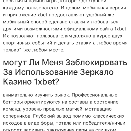
события и казино игры, которые доступной
каждому пользователю. И целом, мобильная версия
и приложение xbet предоставляют удобный же
мобильный способ сделано ставки и любоваться
другими возможностями официальному сайта 1xbet.
Их позволяют пользователям должно в курсе двух
спортивных событий и делать ставки а любое время
только” “же любом месте.
могут Ли Меня Заблокировать
За Использование Зеркало
Казино 1xbet?
внимательно изучить рынок. Профессиональные
бетторы ориентируются на составы а состояние
команд, уровень прошлых матчей, мотивацию
соперников. Глубокий вывод помимо классических
исходов в виде форы, тотала или победителя/ничьи
откроет варианты заключения пари на слишком