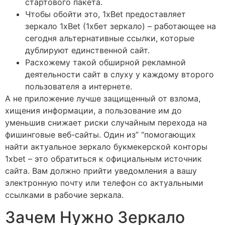
стартового пакета.
Чтобы обойти это, 1xBet предоставляет
зеркало 1xBet (1хбет зеркало) – работающее на
сегодня альтернативные ссылки, которые
дублируют единственной сайт.
Расхожему такой обширной рекламной
деятельности сайт в слуху у каждому второго
пользователя а интернете.
А не приложение лучше защищенный от взлома,
хищения информации, а пользование им до
уменьшив снижает риски случайным перехода на
фишинговые веб-сайты. Один из” “помогающих
найти актуальное зеркало букмекерской конторы
1xbet – это обратиться к официальным источник
сайта. Вам должно прийти уведомления а вашу
электронную почту или телефон со актуальными
ссылками в рабочие зеркала.
Зачем Нужно Зеркало