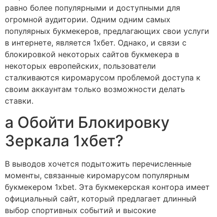
равно более популярными и доступными для
огромной аудитории. Одним одним самых
популярных букмекеров, предлагающих свои услуги
в интернете, является 1хбет. Однако, и связи с
блокировкой некоторых сайтов букмекера в
некоторых европейских, пользователи
сталкиваются киромарусом проблемой доступа к
своим аккаунтам только возможности делать
ставки.
а Обойти Блокировку
Зеркала 1хбет?
В выводов хочется подытожить перечисленные
моменты, связанные киромарусом популярным
букмекером 1xbet. Эта букмекерская контора имеет
официальный сайт, который предлагает длинный
выбор спортивных событий и высокие