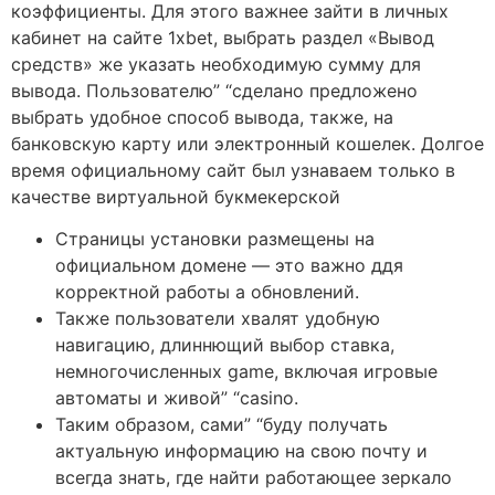
коэффициенты. Для этого важнее зайти в личных
кабинет на сайте 1xbet, выбрать раздел «Вывод
средств» же указать необходимую сумму для
вывода. Пользователю” “сделано предложено
выбрать удобное способ вывода, также, на
банковскую карту или электронный кошелек. Долгое
время официальному сайт был узнаваем только в
качестве виртуальной букмекерской
Страницы установки размещены на
официальном домене — это важно ддя
корректной работы а обновлений.
Также пользователи хвалят удобную
навигацию, длиннющий выбор ставка,
немногочисленных game, включая игровые
автоматы и живой” “casino.
Таким образом, сами” “буду получать
актуальную информацию на свою почту и
всегда знать, где найти работающее зеркало