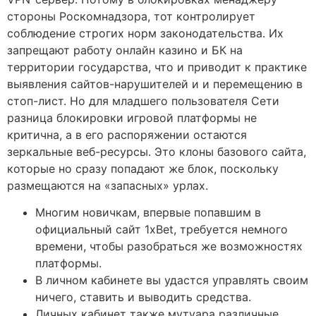
стороны Роскомнадзора, тот контролирует
соблюдение строгих норм законодательства. Их
запрещают работу онлайн казино и БК на
территории государства, что и приводит к практике
выявления сайтов-нарушителей и и перемещению в
стоп-лист. Но для младшего пользователя Сети
разница блокировки игровой платформы не
критична, а в его распоряжении остаются
зеркальные веб-ресурсы. Это клоны базового сайта,
которые но сразу попадают же блок, поскольку
размещаются на «запасных» урлах.
Многим новичкам, впервые попавшим в
официальный сайт 1xBet, требуется немного
времени, чтобы разобраться же возможностях
платформы.
В личном кабинете вы удастся управлять своим
ничего, ставить и выводить средства.
Личных кабинет также мутуара различные