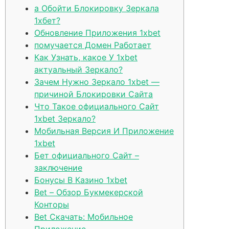
а Обойти Блокировку Зеркала
1хбет?
Обновление Приложения 1xbet
помучается Домен Работает
Как Узнать, какое У 1xbet
актуальный Зеркало?
Зачем Нужно Зеркало 1xbet —
причиной Блокировки Сайта
Что Такое официального Сайт
1xbet Зеркало?
Мобильная Версия И Приложение
1xbet
Бет официального Сайт –
заключение
Бонусы В Казино 1xbet
Bet – Обзор Букмекерской
Конторы
Bet Скачать: Мобильное