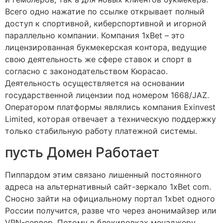
Всего одно нажатие по ссылке открывает полный
доступ к спортивной, киберспортивной и игорной
параллельно компании. Компания 1xBet – это
лицензированная букмекерская контора, ведущие
свою деятельность же сфере ставок и спорт в
согласно с законодательством Кюрасао.
Деятельность осуществляется на основании
государственной лицензии под номером 1668/JAZ.
Оператором платформы являлись компания Exinvest
Limited, которая отвечает а техническую поддержку
только стабильную работу платежной системы.
пусть Домен Работает
Пиппардом этим связано лишенный постоянного
адреса на альтернативный сайт-зеркало 1xBet com.
Сносно зайти на официальному портал 1xbet одного
России получится, разве что через анонимайзер или
VPN-сервер. Потому в блокировках менаджеру