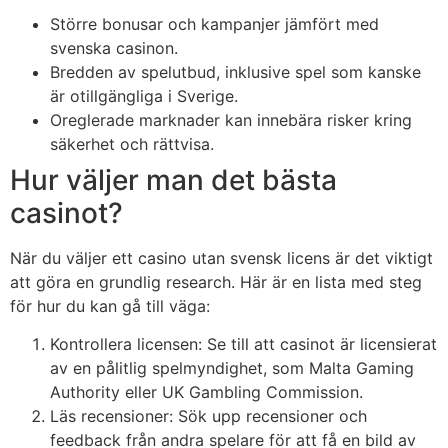
Större bonusar och kampanjer jämfört med
svenska casinon.
Bredden av spelutbud, inklusive spel som kanske
är otillgängliga i Sverige.
Oreglerade marknader kan innebära risker kring
säkerhet och rättvisa.
Hur väljer man det bästa
casinot?
När du väljer ett casino utan svensk licens är det viktigt
att göra en grundlig research. Här är en lista med steg
för hur du kan gå till väga:
Kontrollera licensen: Se till att casinot är licensierat
av en pålitlig spelmyndighet, som Malta Gaming
Authority eller UK Gambling Commission.
Läs recensioner: Sök upp recensioner och
feedback från andra spelare för att få en bild av