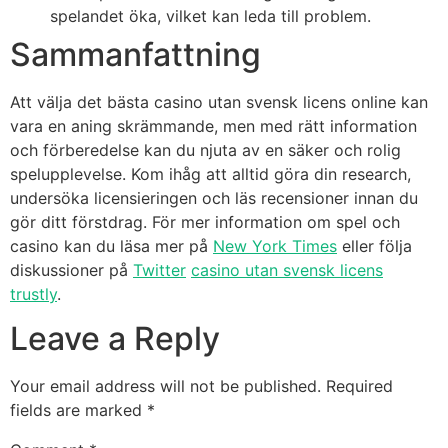
spelandet öka, vilket kan leda till problem.
Sammanfattning
Att välja det bästa casino utan svensk licens online kan
vara en aning skrämmande, men med rätt information
och förberedelse kan du njuta av en säker och rolig
spelupplevelse. Kom ihåg att alltid göra din research,
undersöka licensieringen och läs recensioner innan du
gör ditt förstdrag. För mer information om spel och
casino kan du läsa mer på
New York Times
eller följa
diskussioner på
Twitter
casino utan svensk licens
trustly
.
Leave a Reply
Your email address will not be published.
Required
fields are marked
*