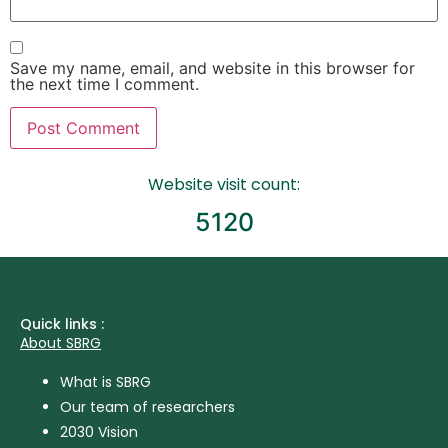
Save my name, email, and website in this browser for
the next time I comment.
Website visit count:
5120
Quick links :
About SBRG
What is SBRG
Our team of researchers
2030 Vision