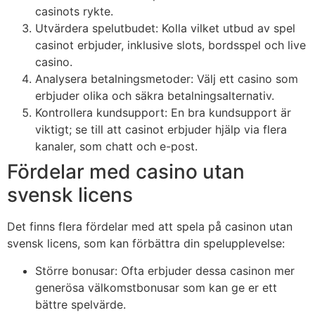
casinots rykte.
Utvärdera spelutbudet: Kolla vilket utbud av spel
casinot erbjuder, inklusive slots, bordsspel och live
casino.
Analysera betalningsmetoder: Välj ett casino som
erbjuder olika och säkra betalningsalternativ.
Kontrollera kundsupport: En bra kundsupport är
viktigt; se till att casinot erbjuder hjälp via flera
kanaler, som chatt och e-post.
Fördelar med casino utan
svensk licens
Det finns flera fördelar med att spela på casinon utan
svensk licens, som kan förbättra din spelupplevelse:
Större bonusar: Ofta erbjuder dessa casinon mer
generösa välkomstbonusar som kan ge er ett
bättre spelvärde.