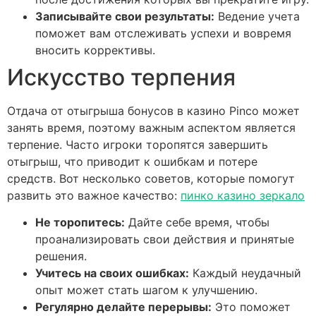
Записывайте свои результаты:
Ведение учета
поможет вам отслеживать успехи и вовремя
вносить коррективы.
Искусство терпения
Отдача от отыгрыша бонусов в казино Pinco может
занять время, поэтому важным аспектом является
терпение. Часто игроки торопятся завершить
отыгрыш, что приводит к ошибкам и потере
средств. Вот несколько советов, которые помогут
развить это важное качество:
пинко казино зеркало
Не торопитесь:
Дайте себе время, чтобы
проанализировать свои действия и принятые
решения.
Учитесь на своих ошибках:
Каждый неудачный
опыт может стать шагом к улучшению.
Регулярно делайте перерывы:
Это поможет