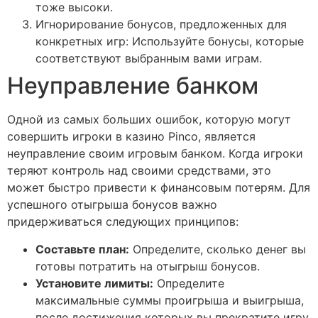
тоже высоки.
Игнорирование бонусов, предложенных для
конкретных игр: Используйте бонусы, которые
соответствуют выбранным вами играм.
Неуправление банком
Одной из самых больших ошибок, которую могут
совершить игроки в казино Pinco, является
неуправление своим игровым банком. Когда игроки
теряют контроль над своими средствами, это
может быстро привести к финансовым потерям. Для
успешного отыгрыша бонусов важно
придерживаться следующих принципов:
Составьте план:
Определите, сколько денег вы
готовы потратить на отыгрыш бонусов.
Установите лимиты:
Определите
максимальные суммы проигрыша и выигрыша,
после достижения которых вы прекратите игру.