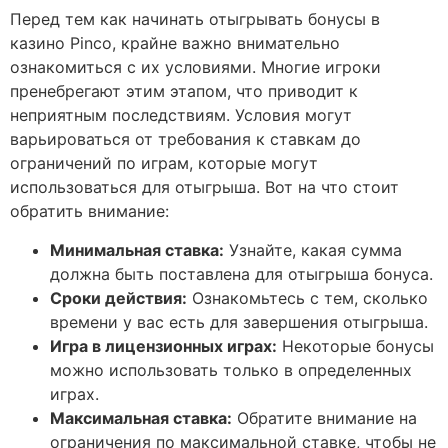
Перед тем как начинать отыгрывать бонусы в
казино Pinco, крайне важно внимательно
ознакомиться с их условиями. Многие игроки
пренебрегают этим этапом, что приводит к
неприятным последствиям. Условия могут
варьироваться от требования к ставкам до
ограничений по играм, которые могут
использоваться для отыгрыша. Вот на что стоит
обратить внимание:
Минимальная ставка:
Узнайте, какая сумма
должна быть поставлена для отыгрыша бонуса.
Сроки действия:
Ознакомьтесь с тем, сколько
времени у вас есть для завершения отыгрыша.
Игра в лицензионных играх:
Некоторые бонусы
можно использовать только в определенных
играх.
Максимальная ставка:
Обратите внимание на
ограничения по максимальной ставке, чтобы не