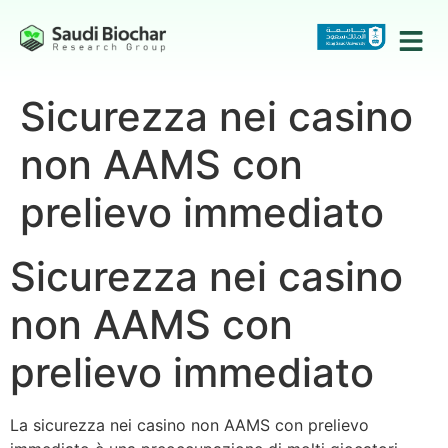
Sicurezza nei casino
non AAMS con
prelievo immediato
Sicurezza nei casino
non AAMS con
prelievo immediato
La sicurezza nei casino non AAMS con prelievo