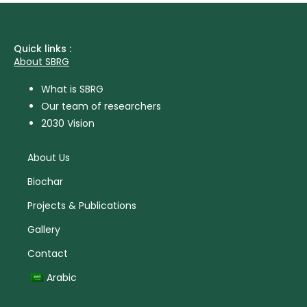
Quick links :
About SBRG
What is SBRG
Our team of researchers
2030 Vision
About Us
Biochar
Projects & Publications
Gallery
Contact
Arabic