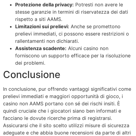
Protezione della privacy:
Potresti non avere le
stesse garanzie in termini di riservatezza dei dati
rispetto a siti AAMS.
Limitazioni sui prelievi:
Anche se promettono
prelievi immediati, ci possono essere restrizioni o
rallentamenti non dichiarati.
Assistenza scadente:
Alcuni casino non
forniscono un supporto efficace per la risoluzione
dei problemi.
Conclusione
In conclusione, pur offrendo vantaggi significativi come
prelievi immediati e maggiori opportunità di gioco, i
casino non AAMS portano con sé dei rischi insiti. È
quindi cruciale che i giocatori siano ben informati e
facciano le dovute ricerche prima di registrarsi.
Assicurarsi che il sito scelto utilizzi misure di sicurezza
adeguate e che abbia buone recensioni da parte di altri