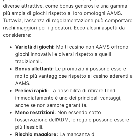
diverse attrattive, come bonus generosi e una gamma
più ampia di giochi rispetto ai loro omologhi AAMS.
Tuttavia, l’assenza di regolamentazione può comportare
rischi maggiori per i giocatori. Ecco alcuni aspetti da
considerare:
Varietà di giochi:
Molti casino non AAMS offrono
giochi innovativi e diversi rispetto a quelli
tradizionali.
Bonus allettanti:
Le promozioni possono essere
molto più vantaggiose rispetto ai casino aderenti a
AAMS.
Prelievi rapidi:
La possibilità di ritirare fondi
immediatamente è uno dei principali vantaggi,
anche se non sempre garantita.
Meno restrizioni:
Non essendo sotto
l’osservazione dell’ADM, le regole possono essere
più flessibili.
Rischio maggiore:
La mancanza di