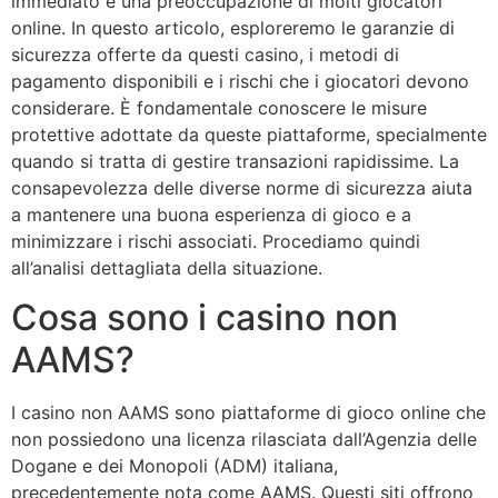
immediato è una preoccupazione di molti giocatori
online. In questo articolo, esploreremo le garanzie di
sicurezza offerte da questi casino, i metodi di
pagamento disponibili e i rischi che i giocatori devono
considerare. È fondamentale conoscere le misure
protettive adottate da queste piattaforme, specialmente
quando si tratta di gestire transazioni rapidissime. La
consapevolezza delle diverse norme di sicurezza aiuta
a mantenere una buona esperienza di gioco e a
minimizzare i rischi associati. Procediamo quindi
all’analisi dettagliata della situazione.
Cosa sono i casino non
AAMS?
I casino non AAMS sono piattaforme di gioco online che
non possiedono una licenza rilasciata dall’Agenzia delle
Dogane e dei Monopoli (ADM) italiana,
precedentemente nota come AAMS. Questi siti offrono