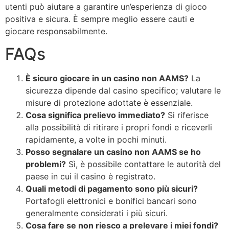
utenti può aiutare a garantire un’esperienza di gioco
positiva e sicura. È sempre meglio essere cauti e
giocare responsabilmente.
FAQs
È sicuro giocare in un casino non AAMS?
La
sicurezza dipende dal casino specifico; valutare le
misure di protezione adottate è essenziale.
Cosa significa prelievo immediato?
Si riferisce
alla possibilità di ritirare i propri fondi e riceverli
rapidamente, a volte in pochi minuti.
Posso segnalare un casino non AAMS se ho
problemi?
Sì, è possibile contattare le autorità del
paese in cui il casino è registrato.
Quali metodi di pagamento sono più sicuri?
Portafogli elettronici e bonifici bancari sono
generalmente considerati i più sicuri.
Cosa fare se non riesco a prelevare i miei fondi?