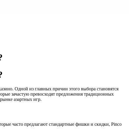
?
?
казино. Одной из главных причин этого выбора становятся
оторые зачастую превосходят предложения традиционных
 рынке азартных игр.
оторые часто предлагают стандартные фишки и скидки, Pinco