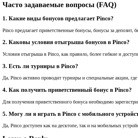
Часто задаваемые вопросы (FAQ)
1. Какие виды бонусов предлагает Pinco?
Pinco предлагает приветственные бонусы, бонусы за депозит, 
2. Каковы условия отыгрыша бонусов в Pinco?
Условия отыгрыша в Pinco, как правило, более гибкие и доступ
3. Есть ли турниры в Pinco?
Да, Pinco активно проводит турниры и специальные акции, гд
4. Как получить приветственный бонус в Pinco?
Для получения приветственного бонуса необходимо зарегистри
5. Могу ли я играть в Pinco с мобильного устройс
Да, Pinco доступен как на десктопе, так и на мобильных устрой