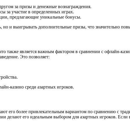
 другом за призы и денежные вознаграждения.
ы за участие в определенных играх.
кции, предлагающие уникальные бонусы.
ь, но и выигрывать дополнительные призы, что значительно пов
 что также является важным фактором в сравнении с офлайн-кази
аведение. Это позволяет:
тройства.
айн-казино среди азартных игроков.
делают его более привлекательным вариантом по сравнению с т
ии делают его идеальным выбором для азартных игроков. Если вы