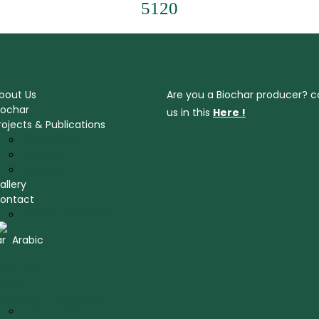
5120
bout Us
Are you a Biochar producer? 
iochar
us in this
Here !
rojects & Publications
Publications
Journals
Projects
allery
ontact
Biochar Producers
Arabic
bout Us
iochar
rojects & Publications
Publications