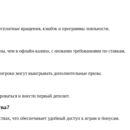
бесплатные вращения, кэшбэк и программы лояльности.
ны, чем в офлайн-казино, с низкими требованиями по ставкам.
е игроки могут выигрывать дополнительные призы.
роваться и внести первый депозит.
тва?
ствах, что обеспечивает удобный доступ к играм и бонусам.