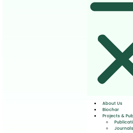
About Us
Biochar
Projects & Pub
Publicat
Journal