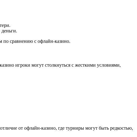
тери.
 деньги.
ым по сравнению с офлайн-казино.
казино игроки могут столкнуться с жесткими условиями,
отличие от офлайн-казино, где турниры могут быть редкостью,