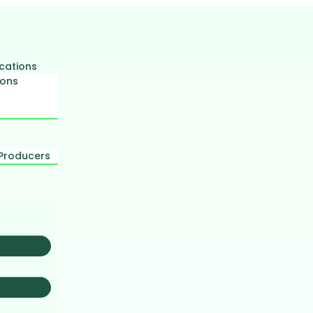
ications
ions
s
 Producers