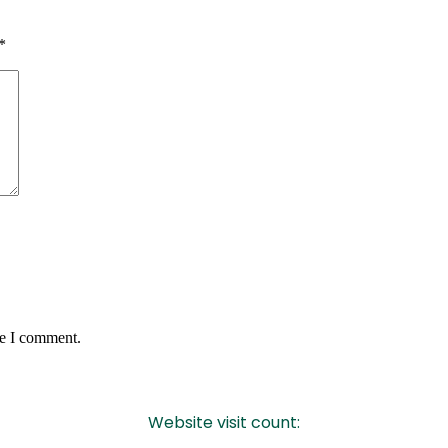
*
me I comment.
Website visit count: